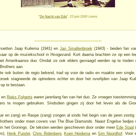
"
De Nacht van Ede
", 23 juni 2000 Leens
moetten Jaap Kuilema (1941) en
Jan Smallenbroek
(1943) - beiden fan va
lkaar op de muziekschool in Hoogezand. Kort daarna brachten ze op een le
het Amerikaanse duo. Omdat ze ook elders gevraagd werden op te treden
Brothers aan.
te ook buiten de regio bekend, trad op voor de radio en maakte een single. 
roek stagneerde de optredens echter en door het overlijden van Jaap Ku
 op te bestaan.
e
en
Rieks Folgerts
waren jarenlang fan van het duo. Ze vroegen toestemmi
ers te mogen gebruiken. Sindsdien gingen zij door het leven als de
Gro
taar en zang) en Raspe (zang) zongen al sinds het begin van de jaren zestig
Brothers onder meer covers van The Blue Diamonds. Naast Engelse liedjes
g in het Gronings. De teksten werden geschreven door onder meer
Ede Staal
(
es
),
Henk Puister
,
Chris Ridenberg
,
Koen Heidema
en
Sim Noordhof
. Voor 