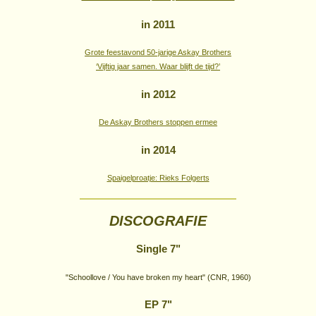
in 2011
Grote feestavond 50-jarige Askay Brothers
‘Vijftig jaar samen. Waar blijft de tijd?’
in 2012
De Askay Brothers stoppen ermee
in 2014
Spaigelproatje: Rieks Folgerts
DISCOGRAFIE
Single 7"
"Schoollove / You have broken my heart" (CNR, 1960)
EP 7"