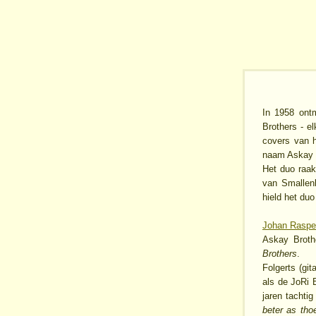
In 1958 ont
Brothers - e
covers van 
naam Askay 
Het duo raak
van Smallenb
hield het duo
Johan Rasp
Askay Broth
Brothers
.
Folgerts (gi
als de JoRi 
jaren tachti
beter as tho