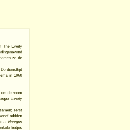
n The Everly
erlingenavond
 namen ze de
De diensttijd
ilema in 1968
ng om de naam
ninger Everly
 samen; eerst
 vanaf midden
o.a.
Naargns
enkele liedjes