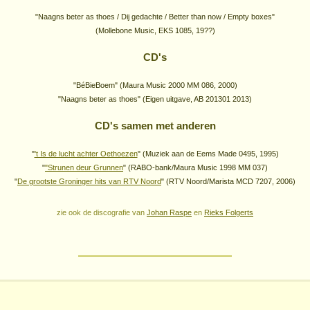
"Naagns beter as thoes / Dij gedachte / Better than now / Empty boxes"
(Mollebone Music, EKS 1085, 19??)
CD's
"BéBieBoem" (Maura Music 2000 MM 086, 2000)
"Naagns beter as thoes" (Eigen uitgave, AB 201301 2013)
CD's samen met anderen
"
't Is de lucht achter Oethoezen
" (Muziek aan de Eems Made 0495, 1995)
"
"Strunen deur Grunnen
" (RABO-bank/Maura Music 1998 MM 037)
"
De grootste Groninger hits van RTV Noord
" (RTV Noord/Marista MCD 7207, 2006)
zie ook de discografie van
Johan Raspe
en
Rieks Folgerts