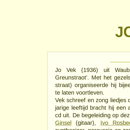
J
Jo Vek (1936) uit Waub
Greunstraot'. Met het geze
straat) organiseerde hij bi
te laten voortleven.
Vek schreef en zong liedjes d
jarige leeftijd bracht hij een
cd uit. De begeleiding op de
Ginsel
(gitaar),
Ivo Rosbe