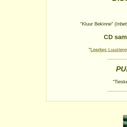
"Kluur Bekinne" (Inb
CD sam
"
Leedjes Luustere
PU
"Tiesk