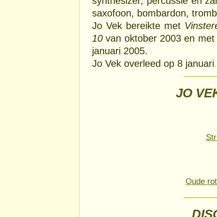
synthesizer, percussie en z
saxofoon, bombardon, trombo
Jo Vek bereikte met
Vinster
10
van oktober 2003 en me
januari 2005.
Jo Vek overleed op 8 januari
JO VEK
St
Oude rot
DIS