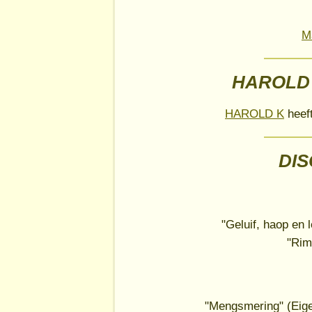
M
HAROLD 
HAROLD K
heeft
DI
"Geluif, haop en 
"Rim
"Mengsmering" (Eig