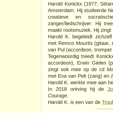
Harold Konickx (1977, Sitta
Amsterdam. Hij studeerde Ned
creatieve en socratisc
zanger/liedschrijver. Hij 
maakt rootsmuziek. Hij zingt
Harold K. begeleidt zichzel
met Remco Mourits (gitaar,
van Pul (accordeon, trompet 
Tegenwoordig treedt Konick
accordeon), Erwin Gielen (
zingt ook mee op de cd
Ma
met Eva van Pelt (zang) en
A
Harold K. werkte mee aan 
In 2018 ontving hij de
Jo
Courage
.
Harold K. is een van de
Trou