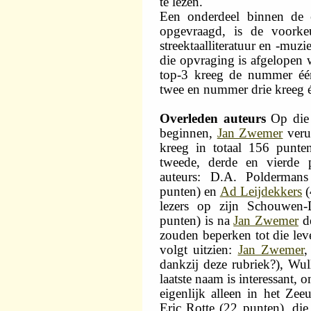
te lezen.
Een onderdeel binnen de 
opgevraagd, is de voorke
streektaalliteratuur en -muz
die opvraging is afgelopen
top-3 kreeg de nummer éé
twee en nummer drie kreeg 
Overleden auteurs
Op die m
beginnen,
Jan Zwemer
verui
kreeg in totaal 156 punt
tweede, derde en vierde p
auteurs: D.A. Polderman
punten) en
Ad Leijdekkers
(
lezers op zijn Schouwen-
punten) is na
Jan Zwemer
de
zouden beperken tot die leve
volgt uitzien:
Jan Zwemer
dankzij deze rubriek?), Wu
laatste naam is interessant,
eigenlijk alleen in het Zeeu
Eric Rotte (22 punten), di