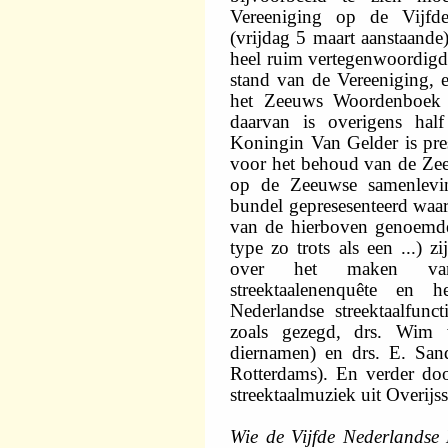
Vereeniging op de Vijfd
(vrijdag 5 maart aanstaande)
heel ruim vertegenwoordigd 
stand van de Vereeniging,
het Zeeuws Woordenboek cen
daarvan is overigens hal
Koningin Van Gelder is pres
voor het behoud van de Zee
op de Zeeuwse samenlevi
bundel gepresesenteerd waari
van de hierboven genoemde
type zo trots als een ...)
over het maken van
streektaalenenquête en 
Nederlandse streektaalfunc
zoals gezegd, drs. Wim 
diernamen) en drs. E. Sand
Rotterdams). En verder doo
streektaalmuziek uit Overijss
Wie de Vijfde Nederlandse