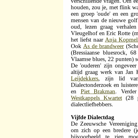
verschillende vragen. Om ee
houden, zou je, met flink wa
een groep 'oude' en een gro
mensen van de nieuwe golf z
oud, lezen graag verhale
Vleugelhof en Eric Rotte (me
het liefst naar
Anja Kopmel
Ook
As de brandweer
(Scho
(Bressiaanse bluesrock, 6
Vlaamse blues, 22 punten) s
De 'ouderen' zijn ongeveer 
altijd graag werk van Jan
Leijdekkers
, zijn lid va
Dialectonderzoek en luister
en
Piet Brakman
. Verde
Westkappels Kwartet
(28 p
dialectliefhebbers.
Vijfde Dialectdag
De Zeeuwsche Vereeniging
om zich op een bredere (j
bijvoorbeeld te zien mo