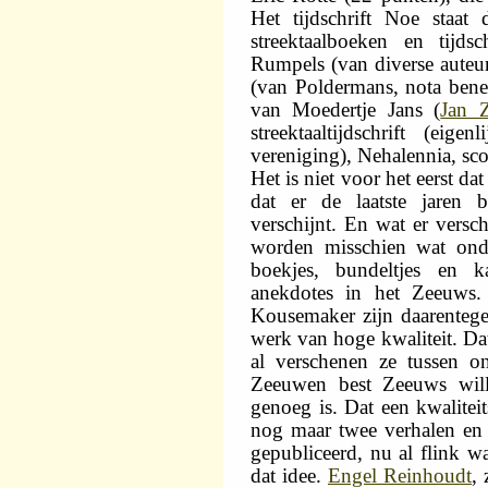
Het tijdschrift Noe staa
streektaalboeken en tijds
Rumpels (van diverse auteu
(van Poldermans, nota bene
van Moedertje Jans (
Jan 
streektaaltijdschrift (ei
vereniging), Nehalennia, sc
Het is niet voor het eerst d
dat er de laatste jaren bl
verschijnt. En wat er versch
worden misschien wat ond
boekjes, bundeltjes en ka
anekdotes in het Zeeuws
Kousemaker zijn daarentege
werk van hoge kwaliteit. Da
al verschenen ze tussen o
Zeeuwen best Zeeuws will
genoeg is. Dat een kwalitei
nog maar twee verhalen en
gepubliceerd, nu al flink wa
dat idee.
Engel Reinhoudt
, 