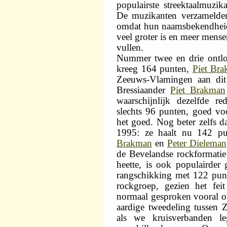
populairste streektaalmuzik
De muzikanten verzamelden
omdat hun naamsbekendheid
veel groter is en meer mens
vullen.
Nummer twee en drie ontlo
kreeg 164 punten,
Piet Br
Zeeuws-Vlamingen aan dit
Bressiaander
Piet Brakman
waarschijnlijk dezelfde 
slechts 96 punten, goed vo
het goed. Nog beter zelfs da
1995: ze haalt nu 142 p
Brakman
en
Peter Dieleman
de Bevelandse rockformati
heette, is ook populairde
rangschikking met 122 punt
rockgroep, gezien het fei
normaal gesproken vooral ou
aardige tweedeling tussen Z
als we kruisverbanden l