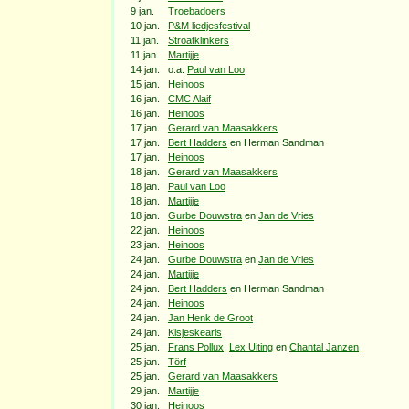
9 jan.
Troebadoers
10 jan.
P&M liedjesfestival
11 jan.
Stroatklinkers
11 jan.
Martijje
14 jan.
o.a.
Paul van Loo
15 jan.
Heinoos
16 jan.
CMC Alaif
16 jan.
Heinoos
17 jan.
Gerard van Maasakkers
17 jan.
Bert Hadders
en Herman Sandman
17 jan.
Heinoos
18 jan.
Gerard van Maasakkers
18 jan.
Paul van Loo
18 jan.
Martijje
18 jan.
Gurbe Douwstra
en
Jan de Vries
22 jan.
Heinoos
23 jan.
Heinoos
24 jan.
Gurbe Douwstra
en
Jan de Vries
24 jan.
Martijje
24 jan.
Bert Hadders
en Herman Sandman
24 jan.
Heinoos
24 jan.
Jan Henk de Groot
24 jan.
Kisjeskearls
25 jan.
Frans Pollux
,
Lex Uiting
en
Chantal Janzen
25 jan.
Törf
25 jan.
Gerard van Maasakkers
29 jan.
Martijje
30 jan.
Heinoos