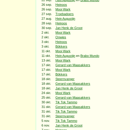
22 sep.
Hein Augustijn
en
Brabo Mundo
26 sep.
Heinoos
26 sep.
Mooi Wark
27 sep.
Troebadoers
27 aug.
Hein Augustijn
28 sep.
Heinoos
30 sep.
Jan Henk de Groot
2 okt.
Mooi Wark
2 okt.
Onwies
3 okt.
Heinoos
3 okt.
Bökkers
11 okt.
Mooi Wark
11 okt.
Hein Augustijn
en
Brabo Mundo
13 okt.
Mooi Wark
17 okt.
Gerard van Maasakkers
17 okt.
Mooi Wark
17 okt.
Bökkers
18 okt.
Steernvanger
18 okt.
Gerard van Maasakkers
18 okt.
Jan Henk de Groot
24 okt.
Mooi Wark
25 okt.
Gerard van Maasakkers
30 okt.
Tik Tok Tammo
31 okt.
Gerard van Maasakkers
31 okt.
Tik Tok Tammo
31 okt.
Steernvanger
5 nov.
Tik Tok Tammo
6 nov.
Jan Henk de Groot