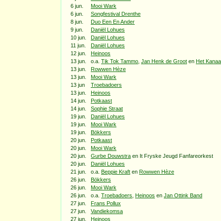
6 jun.
Mooi Wark
6 jun.
Songfestival Drenthe
8 jun.
Duo Een En Ander
9 jun.
Daniël Lohues
10 jun.
Daniël Lohues
11 jun.
Daniël Lohues
12 jun.
Heinoos
13 jun.
o.a.
Tik Tok Tammo
,
Jan Henk de Groot
en
Het Kanaa
13 jun.
Rowwen Hèze
13 jun.
Mooi Wark
13 jun
Troebadoers
13 jun.
Heinoos
14 jun.
Potkaast
14 jun.
Sophie Straat
19 jun.
Daniël Lohues
19 jun.
Mooi Wark
19 jun.
Bökkers
20 jun.
Potkaast
20 jun.
Mooi Wark
20 jun.
Gurbe Douwstra
en It Fryske Jeugd Fanfareorkest
20 jun.
Daniël Lohues
21 jun.
o.a.
Beppie Kraft
en
Rowwen Hèze
26 jun.
Bökkers
26 jun.
Mooi Wark
26 jun.
o.a.
Troebadoers
,
Heinoos
en
Jan Ottink Band
27 jun.
Frans Pollux
27 jun.
Vandiekomsa
27 jun.
Heinoos