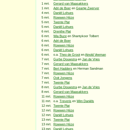
1 mrt.
Gerard van Maasakkers
1 mrt.
Adri de Boer
en
Geartje Zwerver
4 mrt.
Daniël Lohues
5 mrt.
Rowwen Hèze
5 mrt.
Twente Plat
5 mrt.
Daniël Lohues
6 mrt.
Drenthe Plat
6 mrt.
Wia Buze
en Shantykoor Tolbert
6 mrt.
Adri de Boer
6 mrt.
Rowwen Hèze
6 mrt.
Daniël Lohues
6 mrt.
o.a.
Theo de Groot
en
Atnold Veeman
7 mrt.
Gurbe Douwstra
en
Jan de Vries
7 mrt.
Gerard van Maasakkers
7 mrt.
Bert Hadders
en Herman Sandman
7 mrt.
Rowwen Hèze
7 mrt.
Ooit Jongens
7 mrt.
Twente Plat
8 mrt.
Gurbe Douwstra
en
Jan de Vries
8 mrt.
Gerard van Maasakkers
11 mrt.
Rowwen Hèze
11 mrt.
o.a.
Treveris
en
Wim Daniëls
12 mrt.
Twente Plat
12 mrt.
Rowwen Hèze
12 mrt.
Daniël Lohues
13 mrt.
Twente Plat
13 mrt.
Rowwen Hèze
13 mrt.
Daniël Lohues