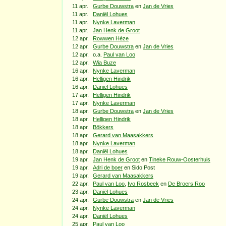
11 apr.
Gurbe Douwstra
en
Jan de Vries
11 apr.
Daniël Lohues
11 apr.
Nynke Laverman
11 apr.
Jan Henk de Groot
12 apr.
Rowwen Hèze
12 apr.
Gurbe Douwstra
en
Jan de Vries
12 apr.
o.a.
Paul van Loo
12 apr.
Wia Buze
16 apr.
Nynke Laverman
16 apr.
Helligen Hindrik
16 apr.
Daniël Lohues
17 apr.
Helligen Hindrik
17 apr.
Nynke Laverman
18 apr.
Gurbe Douwstra
en
Jan de Vries
18 apr.
Helligen Hindrik
18 apr.
Bökkers
18 apr.
Gerard van Maasakkers
18 apr.
Nynke Laverman
18 apr.
Daniël Lohues
19 apr.
Jan Henk de Groot
en
Tineke Rouw-Oosterhuis
19 apr.
Adri de boer
en Sido Post
19 apr.
Gerard van Maasakkers
22 apr.
Paul van Loo
,
Ivo Rosbeek
en
De Broers Roo
23 apr.
Daniël Lohues
24 apr.
Gurbe Douwstra
en
Jan de Vries
24 apr.
Nynke Laverman
24 apr.
Daniël Lohues
25 apr.
Paul van Loo