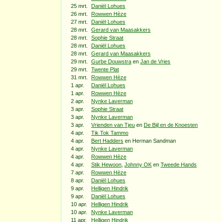
25 mrt.
Daniël Lohues
26 mrt.
Rowwen Hèze
27 mrt.
Daniël Lohues
28 mrt.
Gerard van Maasakkers
28 mrt.
Sophie Straat
28 mrt.
Daniël Lohues
28 mrt.
Gerard van Maasakkers
29 mrt.
Gurbe Douwstra
en
Jan de Vries
29 mrt.
Twente Plat
31 mrt.
Rowwen Hèze
1 apr.
Daniël Lohues
1 apr.
Rowwen Hèze
2 apr.
Nynke Laverman
3 apr.
Sophie Straat
3 apr.
Nynke Laverman
3 apr.
Vrienden van Tjeu
en
De Bijl en de Knoesten
4 apr.
Tik Tok Tammo
4 apr.
Bert Hadders
en Herman Sandman
4 apr.
Nynke Laverman
4 apr.
Rowwen Hèze
4 apr.
Stik Hewoon
,
Johnny OK
en
Tweede Hands
7 apr.
Rowwen Hèze
8 apr.
Daniël Lohues
9 apr.
Helligen Hindrik
9 apr.
Daniël Lohues
10 apr.
Helligen Hindrik
10 apr.
Nynke Laverman
11 apr.
Helligen Hindrik