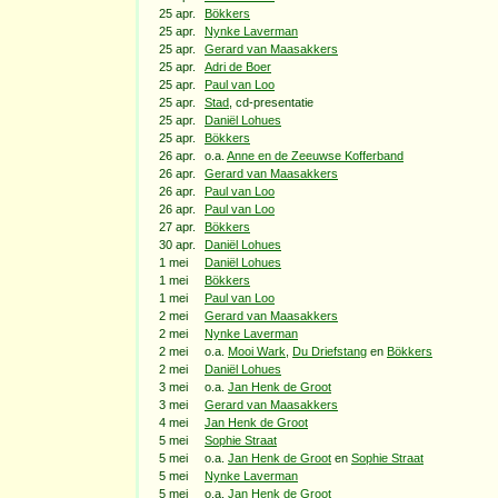
25 apr.
Bökkers
25 apr.
Nynke Laverman
25 apr.
Gerard van Maasakkers
25 apr.
Adri de Boer
25 apr.
Paul van Loo
25 apr.
Stad
, cd-presentatie
25 apr.
Daniël Lohues
25 apr.
Bökkers
26 apr.
o.a.
Anne en de Zeeuwse Kofferband
26 apr.
Gerard van Maasakkers
26 apr.
Paul van Loo
26 apr.
Paul van Loo
27 apr.
Bökkers
30 apr.
Daniël Lohues
1 mei
Daniël Lohues
1 mei
Bökkers
1 mei
Paul van Loo
2 mei
Gerard van Maasakkers
2 mei
Nynke Laverman
2 mei
o.a.
Mooi Wark
,
Du Driefstang
en
Bökkers
2 mei
Daniël Lohues
3 mei
o.a.
Jan Henk de Groot
3 mei
Gerard van Maasakkers
4 mei
Jan Henk de Groot
5 mei
Sophie Straat
5 mei
o.a.
Jan Henk de Groot
en
Sophie Straat
5 mei
Nynke Laverman
5 mei
o.a.
Jan Henk de Groot