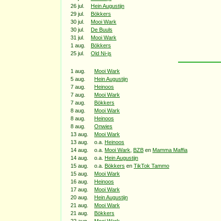
26 jul.
Hein Augustijn
29 jul.
Bökkers
30 jul.
Mooi Wark
30 jul.
De Buuls
31 jul.
Mooi Wark
1 aug.
Bökkers
25 jul.
Old Ni-js
1 aug.
Mooi Wark
5 aug.
Hein Augustijn
7 aug.
Heinoos
7 aug.
Mooi Wark
7 aug.
Bökkers
8 aug.
Mooi Wark
8 aug.
Heinoos
8 aug.
Onwies
13 aug.
Mooi Wark
13 aug.
o.a.
Heinoos
14 aug.
o.a.
Mooi Wark
,
BZB
en
Mamma Maffia
14 aug.
o.a.
Hein Augustijn
15 aug.
o.a.
Bökkers
en
TikTok Tammo
15 aug.
Mooi Wark
16 aug.
Heinoos
17 aug.
Mooi Wark
20 aug.
Hein Augustijn
21 aug.
Mooi Wark
21 aug.
Bökkers