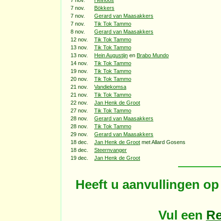
7 nov.
Heinoos
7 nov.
Bökkers
7 nov.
Gerard van Maasakkers
7 nov.
Tik Tok Tammo
8 nov.
Gerard van Maasakkers
12 nov.
Tik Tok Tammo
13 nov.
Tik Tok Tammo
13 nov.
Hein Augustijn
en
Brabo Mundo
14 nov.
Tik Tok Tammo
19 nov.
Tik Tok Tammo
20 nov.
Tik Tok Tammo
21 nov.
Vandiekomsa
21 nov.
Tik Tok Tammo
22 nov.
Jan Henk de Groot
27 nov.
Tik Tok Tammo
28 nov.
Gerard van Maasakkers
28 nov.
Tik Tok Tammo
29 nov.
Gerard van Maasakkers
18 dec.
Jan Henk de Groot
met Allard Gosens
18 dec.
Steernvanger
19 dec.
Jan Henk de Groot
Heeft u aanvullingen o
Vul een
Re