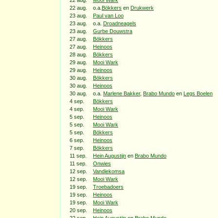
22 aug.
Mooi Wark
22 aug.
o.a.
Bökkers
en
Drukwerk
23 aug.
Paul van Loo
23 aug.
o.a.
Droadneagels
23 aug.
Gurbe Douwstra
27 aug.
Bökkers
27 aug.
Heinoos
28 aug.
Bökkers
29 aug.
Mooi Wark
29 aug.
Heinoos
30 aug.
Bökkers
30 aug.
Heinoos
30 aug.
o.a.
Marlene Bakker
,
Brabo Mundo
en
Legs Boelen
4 sep.
Bökkers
4 sep.
Mooi Wark
5 sep.
Heinoos
5 sep.
Mooi Wark
5 sep.
Bökkers
6 sep.
Heinoos
7 sep.
Bökkers
11 sep.
Hein Augustijn
en
Brabo Mundo
11 sep.
Onwies
12 sep.
Vandiekomsa
12 sep.
Mooi Wark
19 sep.
Troebadoers
19 sep.
Heinoos
19 sep.
Mooi Wark
20 sep.
Heinoos