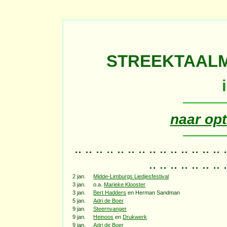
STREEKTAALM
naar opt
.. .. .. .. .. .. .. .. .. .. .. .. .. .. .
.. .. .. .. .. .. .. .
2 jan.
Midde-Limburgs Liedjesfestival
3 jan.
o.a.
Marieke Klooster
3 jan.
Bert Hadders
en Herman Sandman
5 jan.
Adri de Boer
9 jan.
Steernvanger
9 jan.
Heinoos
en
Drukwerk
9 jan.
Adri de Boer