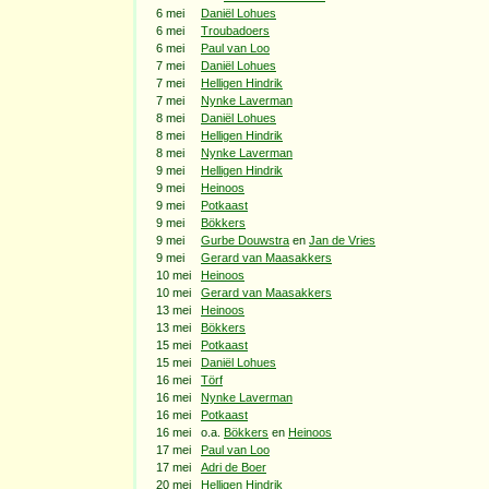
6 mei
Daniël Lohues
6 mei
Troubadoers
6 mei
Paul van Loo
7 mei
Daniël Lohues
7 mei
Helligen Hindrik
7 mei
Nynke Laverman
8 mei
Daniël Lohues
8 mei
Helligen Hindrik
8 mei
Nynke Laverman
9 mei
Helligen Hindrik
9 mei
Heinoos
9 mei
Potkaast
9 mei
Bökkers
9 mei
Gurbe Douwstra
en
Jan de Vries
9 mei
Gerard van Maasakkers
10 mei
Heinoos
10 mei
Gerard van Maasakkers
13 mei
Heinoos
13 mei
Bökkers
15 mei
Potkaast
15 mei
Daniël Lohues
16 mei
Törf
16 mei
Nynke Laverman
16 mei
Potkaast
16 mei
o.a.
Bökkers
en
Heinoos
17 mei
Paul van Loo
17 mei
Adri de Boer
20 mei
Helligen Hindrik