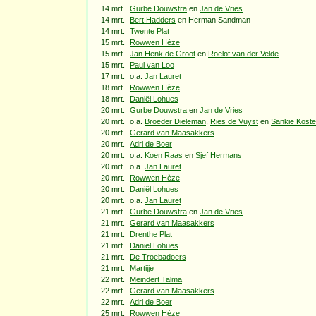
14 mrt.
Gurbe Douwstra
en
Jan de Vries
14 mrt.
Bert Hadders
en Herman Sandman
14 mrt.
Twente Plat
15 mrt.
Rowwen Hèze
15 mrt.
Jan Henk de Groot
en
Roelof van der Velde
15 mrt.
Paul van Loo
17 mrt.
o.a.
Jan Lauret
18 mrt.
Rowwen Hèze
18 mrt.
Daniël Lohues
20 mrt.
Gurbe Douwstra
en
Jan de Vries
20 mrt.
o.a.
Broeder Dieleman
,
Ries de Vuyst
en
Sankie Koste
20 mrt.
Gerard van Maasakkers
20 mrt.
Adri de Boer
20 mrt.
o.a.
Koen Raas
en
Sjef Hermans
20 mrt.
o.a.
Jan Lauret
20 mrt.
Rowwen Hèze
20 mrt.
Daniël Lohues
20 mrt.
o.a.
Jan Lauret
21 mrt.
Gurbe Douwstra
en
Jan de Vries
21 mrt.
Gerard van Maasakkers
21 mrt.
Drenthe Plat
21 mrt.
Daniël Lohues
21 mrt.
De Troebadoers
21 mrt.
Martijje
22 mrt.
Meindert Talma
22 mrt.
Gerard van Maasakkers
22 mrt.
Adri de Boer
25 mrt.
Rowwen Hèze