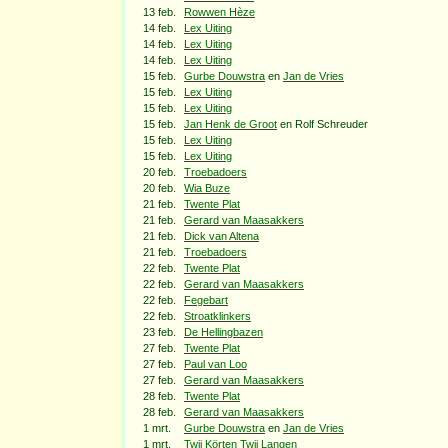
13 feb.
Rowwen Hèze
14 feb.
Lex Uiting
14 feb.
Lex Uiting
14 feb.
Lex Uiting
15 feb.
Gurbe Douwstra
en
Jan de Vries
15 feb.
Lex Uiting
15 feb.
Lex Uiting
15 feb.
Jan Henk de Groot
en Rolf Schreuder
15 feb.
Lex Uiting
15 feb.
Lex Uiting
20 feb.
Troebadoers
20 feb.
Wia Buze
21 feb.
Twente Plat
21 feb.
Gerard van Maasakkers
21 feb.
Dick van Altena
21 feb.
Troebadoers
22 feb.
Twente Plat
22 feb.
Gerard van Maasakkers
22 feb.
Fegebart
22 feb.
Stroatklinkers
23 feb.
De Hellingbazen
27 feb.
Twente Plat
27 feb.
Paul van Loo
27 feb.
Gerard van Maasakkers
28 feb.
Twente Plat
28 feb.
Gerard van Maasakkers
1 mrt.
Gurbe Douwstra
en
Jan de Vries
1 mrt.
Twij Körten Twij Langen