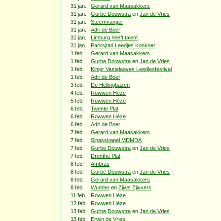
31 jan.
Gerard van Maasakkers
31 jan.
Gurbe Douwstra
en
Jan de Vries
31 jan.
Steernvanger
31 jan.
Adri de Boer
31 jan.
Limburg heeft talent
31 jan.
Parksjtad Leedjes Konkoer
1 feb.
Gerard van Maasakkers
1 feb.
Gurbe Douwstra
en
Jan de Vries
1 feb.
Kinjer Vastelaoves Leedjesfestival
1 feb.
Adri de Boer
3 feb.
De Hellingbazen
4 feb.
Rowwen Hèze
5 feb.
Rowwen Hèze
6 feb.
Twente Plat
6 feb.
Rowwen Hèze
6 feb.
Adri de Boer
7 feb.
Gerard van Maasakkers
7 feb.
Sjpasskapel MDMDA
7 feb.
Gurbe Douwstra
en
Jan de Vries
7 feb.
Drenthe Plat
8 feb.
Ambras
8 feb.
Gurbe Douwstra
en
Jan de Vries
8 feb.
Gerard van Maasakkers
8 feb.
Wudder
en
Zjiws Zjivvers
11 feb.
Rowwen Hèze
12 feb.
Rowwen Hèze
13 feb.
Gurbe Douwstra
en
Jan de Vries
13 feb.
Erwin de Vries