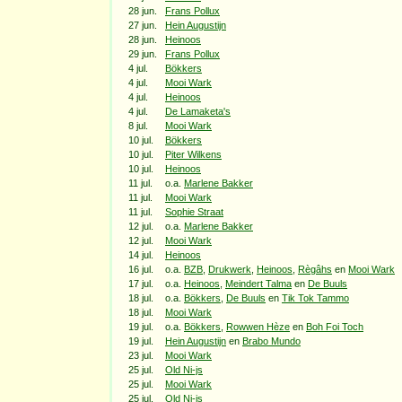
28 jun.
Frans Pollux
27 jun.
Hein Augustijn
28 jun.
Heinoos
29 jun.
Frans Pollux
4 jul.
Bökkers
4 jul.
Mooi Wark
4 jul.
Heinoos
4 jul.
De Lamaketa's
8 jul.
Mooi Wark
10 jul.
Bökkers
10 jul.
Piter Wilkens
10 jul.
Heinoos
11 jul.
o.a.
Marlene Bakker
11 jul.
Mooi Wark
11 jul.
Sophie Straat
12 jul.
o.a.
Marlene Bakker
12 jul.
Mooi Wark
14 jul.
Heinoos
16 jul.
o.a.
BZB
,
Drukwerk
,
Heinoos
,
Règâhs
en
Mooi Wark
17 jul.
o.a.
Heinoos
,
Meindert Talma
en
De Buuls
18 jul.
o.a.
Bökkers
,
De Buuls
en
Tik Tok Tammo
18 jul.
Mooi Wark
19 jul.
o.a.
Bökkers
,
Rowwen Hèze
en
Boh Foi Toch
19 jul.
Hein Augustijn
en
Brabo Mundo
23 jul.
Mooi Wark
25 jul.
Old Ni-js
25 jul.
Mooi Wark
25 jul.
Old Ni-js