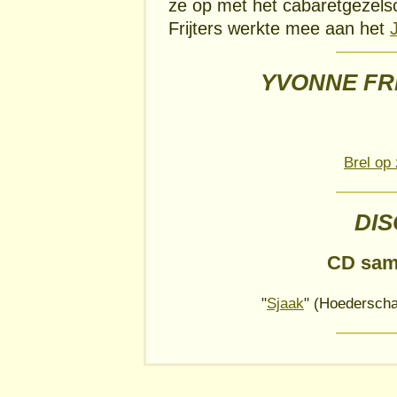
ze op met het cabaretgezel
Frijters werkte mee aan het
YVONNE FRI
Brel op
DI
CD sam
"
Sjaak
" (Hoederscha