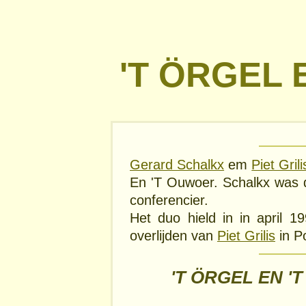
'T ÖRGEL 
Gerard Schalkx
em
Piet Grili
En 'T Ouwoer. Schalkx was d
conferencier.
Het duo hield in in april 1
overlijden van
Piet Grilis
in Po
'T ÖRGEL EN '