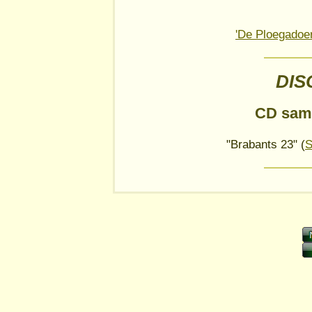
'De Ploegadoer
DIS
CD sam
"Brabants 23" (
S