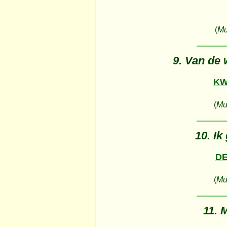
(
Mu
9. Van de 
KW
(
Muz
10. Ik
D
(
Muz
11. 