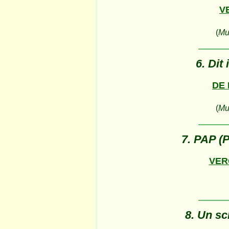
VE
(
Muz
6. Dit
DE
(
Muz
7. PAP (P
VER
8. Un sc