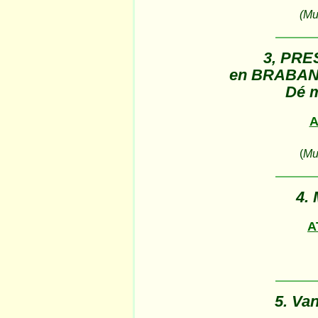
(Muz
3, PRE
en BRABA
Dé 
A
(
Muz
4.
A
5. Va