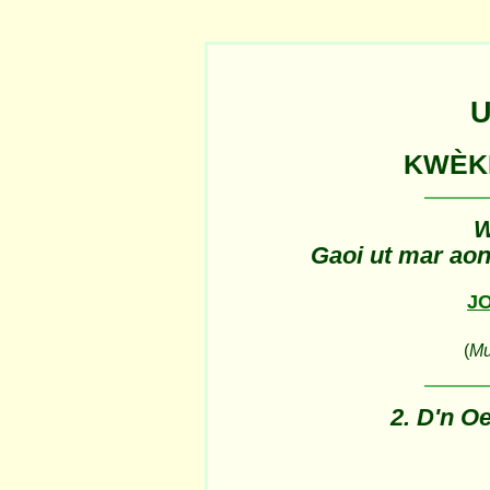
U
KWÈKF
W
Gaoi ut mar ao
J
(
Mu
2. D'n O