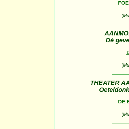
FOE
(
Muz
AANMOE
Dè geveu
(
Muz
THEATER A
Oeteldonk
DE 
(
Muz