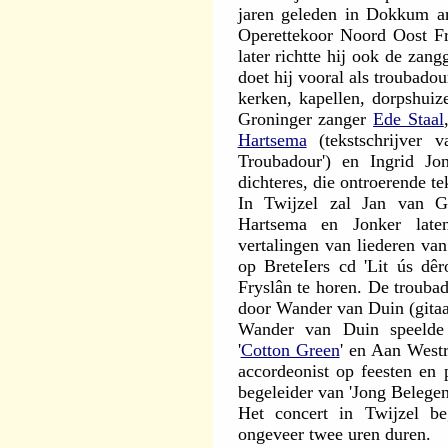
jaren geleden in Dokkum arr
Operettekoor Noord Oost Fri
later richtte hij ook de zang
doet hij vooral als troubadou
kerken, kapellen, dorpshuiz
Groninger zanger
Ede Staal
Hartsema
(tekstschrijver v
Troubadour') en Ingrid Jo
dichteres, die ontroerende te
In Twijzel zal Jan van Gr
Hartsema en Jonker lat
vertalingen van liederen va
op BreteIers cd 'Lit ús dê
Fryslân te horen. De troubad
door Wander van Duin (gitaa
Wander van Duin speelde 
'
Cotton Green
' en Aan Westr
accordeonist op feesten en p
begeleider van 'Jong Belegen
Het concert in Twijzel be
ongeveer twee uren duren.