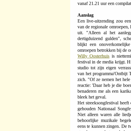
vanaf 21.21 uur een compilat
Aanslag
Een live-uitzending zou een
van de regionale omroepen, 
uit. "Alleen al het aanleg
dertigduizend gulden", sche
blijkt een onoverkomelijke
omroepen betrokken bij de org
Willy Oosterhuis
is niettem
festival in de media krijgt. 
studio tot zijn eigen verra
van het programma'Ontbijt TV
zich. "Of ze nemen het hele 
reactie: 'Daar heb je die bo
benaderen me als een karika
bleek het geval.
Het streeksongfestival heef
gehouden Nationaal Songfes
Niet alleen waren alle lied
behoorlijke muzikale begel
eens te kunnen zingen. De t