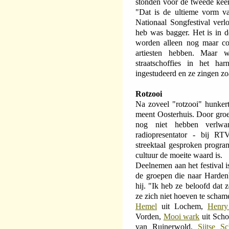
stonden voor de tweede keer
"Dat is de ultieme vorm va
Nationaal Songfestival verl
heb was bagger. Het is in d
worden alleen nog maar con
artiesten hebben. Maar w
straatschoffies in het h
ingestudeerd en ze zingen zoa
Rotzooi
Na zoveel "rotzooi" hunkert 
meent Oosterhuis. Door groep
nog niet hebben verlwa
radiopresentator - bij RT
streektaal gesproken progra
cultuur de moeite waard is.
Deelnemen aan het festival 
de groepen die naar Harden
hij. "Ik heb ze beloofd dat 
ze zich niet hoeven te scha
Hemel
uit Lochem,
Henry
Vorden,
Mooi wark
uit Sch
van Ruinerwold,
Sijtse Sc