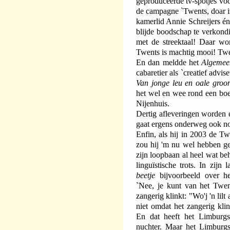
geproduceerde tv-spotjes voo
de campagne `Twents, doar is
kamerlid Annie Schreijers én
blijde boodschap te verkond
met de streektaal! Daar wor
Twents is machtig mooi! Twe
En dan meldde het
Algemee
cabaretier als `creatief advis
Van jonge leu en oale groo
het wel en wee rond een boer
Nijenhuis.
Dertig afleveringen worden
gaat ergens onderweg ook nog
Enfin, als hij in 2003 de Tw
zou hij 'm nu wel hebben ge
zijn loopbaan al heel wat be
linguïstische trots. In zijn
beetje
bijvoorbeeld over he
`Nee, je kunt van het Twen
zangerig klinkt: "Wo'j 'n li
niet omdat het zangerig klin
En dat heeft het Limburgs
nuchter. Maar het Limburgs 