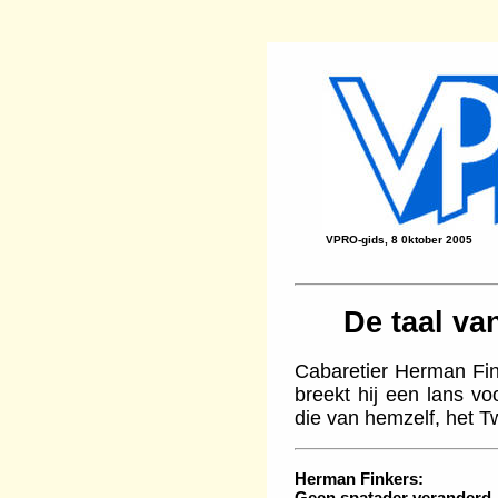
VPRO-gids, 8 0ktober 2005
De taal va
Cabaretier Herman Fin
breekt hij een lans v
die van hemzelf, het T
Herman Finkers:
Geen spatader veranderd