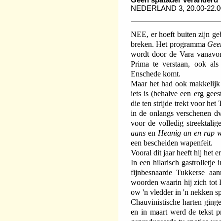
NEDERLAND 3, 20.00-22.
NEE, er hoeft buiten zijn geb
breken. Het programma
Geen
wordt door de Vara vanavon
Prima te verstaan, ook als
Enschede komt.
Maar het had ook makkelijk
iets is (behalve een erg gees
die ten strijde trekt voor het 
in de onlangs verschenen dv
voor de volledig streektal
aans
en
Heanig an en rap 
een bescheiden wapenfeit.
Vooral dit jaar heeft hij het 
In een hilarisch gastrolletje 
fijnbesnaarde Tukkerse aann
woorden waarin hij zich tot
ow 'n vledder in 'n nekken spi
Chauvinistische harten ginge
en in maart werd de tekst 