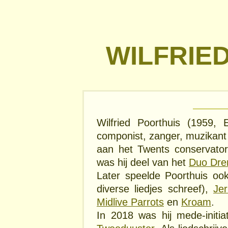
WILFRIE
Wilfried Poorthuis (1959, 
componist, zanger, muzikant 
aan het Twents conservator
was hij deel van het
Duo Dre
Later speelde Poorthuis oo
diverse liedjes schreef),
Je
Midlive Parrots
en
Kroam
.
In 2018 was hij mede-initia