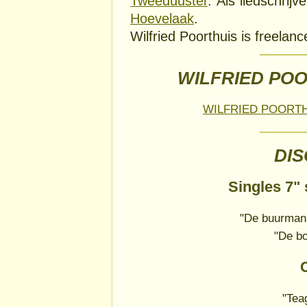
Tweeduuster
. Als liedschrij
Hoevelaak
.
Wilfried Poorthuis is freel
WILFRIED POO
WILFRIED POORT
DI
Singles 7"
"De buurman
"De bo
"Tea