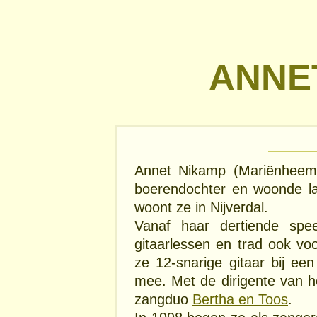
ANNE
Annet Nikamp (Mariënheem
boerendochter en woonde la
woont ze in Nijverdal.
Vanaf haar dertiende spe
gitaarlessen en trad ook vo
ze 12-snarige gitaar bij ee
mee. Met de dirigente van h
zangduo
Bertha en Toos
.