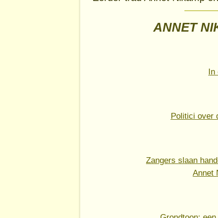
ANNET NI
In
Politici ove
Zangers slaan hande
Annet 
Grondtoon: een 