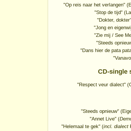
"Op reis naar het verlangen" 
"Stop de tijd" (
"Dokter, dokter
"Jong en eigenwi
"Zie mij / See M
"Steeds opnieu
"Dans hier de pata pat
"Vanavo
CD-single
"Respect veur dialect" 
"Steeds opnieuw" (Eig
"Annet Live" (
Demo,
"Helemaal te gek" (
incl. dialect
P