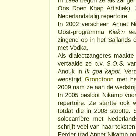
In 1998 begon ze als zanger
Ons Doen Knap Artistiek).
Nederlandstalig repertoire.
In 2002 verscheen Annet Ni
Oost-programma
Kiek'n wa
zingend op in het Sallands 
met Vodka.
Als dialectzangeres maakte
vertaalde ze b.v.
S.O.S.
van
Anouk in
Ik goa kapot
. Ver
wedstrijd
Grondtoon
met he
2009 nam ze aan de wedstrij
In 2005 besloot Nikamp voor
repertoire. Ze startte ook
totdat die in 2008 stoptte. 
solocarrière met Nederlan
schrijft veel van haar tekste
Eerder trad Annet Nikamp o