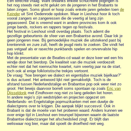
Een terechte vraag. Want ondanks enkele schuchtere pogingen is
het nog steeds niet echt gelukt om de jongeren in het Brabants te
laten zingen. Soms gloort er hoop zoals enkele jaren geleden toen
de
Keinder
uit Sint Oedenrode opdoken. Maar in Lieshout hoor ik toch
vooral zangers en zangeressen die de veertig al lang zijn
gepasseerd. Dat is vreemd want in andere provincies kom ik ook
jonge bands, rockers en rappers tegen op festivals.
Het festival in Lieshout vindt overdag plaats. Toch ademt die
gezellige gebeurtenis de sfeer van een Brabantse avond. Daar lok je
geen jongeren mee. Bij gemoedelijke muziek die uitstekend past bij
krentenmik en zure zult, heeft de jeugd niets te zoeken. Die vindt het
pas vetgaaf als er rasechte punkbands spelen en onvervalste hip
hop klinkt.
Met de presentatie van de Beatles-cd waait er deze keer wel een fris
windje door het bierdorp. De kwaliteit van die muziek verdoezelt
echter niet dat het roemruchte kwartet, ruim veertig jaar na de start,
toch ook al enige folkloristische trekjes vertoont.
De vraag: “hoe brengen we dialect en eigentijdse muziek bijelkaar?”
is dus actueel. Het antwoord lijkt niet gemakkelijk. Toch is de
afstand tussen Nederlandstalige en Brabantse pop ook weer niet zo
groot. Het bewijs daarvoor borrelt soms spontaan op zoals
Eric van
Dijsseldonk
met
Eindhoven
nog niet zo lang geleden liet horen.
In andere regio’s zijn wedstrijden en projecten opgezet om
Nederlands- en Engelstalige popmuzikanten met een duwtje de
dialectgrens over te krijgen. Die aanpak blijkt succesvol. Ook in
Brabant is dat de moeite van het proberen waard. Anders kunnen we
over enige tijd in Lieshout een treurspel bijwonen waarin de laatste
Brabantse dialectzanger het afscheidslied zingt. Er blijft dan
weliswaar nog bier, maar dat spoelt de droefheid niet weg.