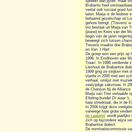
spreekt dan jijzelf, maar voo
Brabants heel verstaanbaar
veelal ook sociaal goed fu
laten. Marja is de leidster
befaamd gezelschap uit Loo
gehore brengt. ('Treveris' is
trio bestaat uit Marja van 
(piano) en Kees van der Maa
begin van de jaren negentig
beweegt zich tussen chans
Treveris maakte drie Braba
en
Van `t Hart
.
De groep won een prijs op h
1996. In Eindhoven was Ma
Traan'. In 1996 verdiende 
Lieshout de Brabantse diale
1999 ging ze strijken met d
startte in 2000 met een sc
verhaal, omlijst met muziek
veelzijdige vakvrouw. In 20
de Chanson bij de Alliance
Marja van Trier vertaalde s
Efteling-bundel
D'r waar 's
.
haar streektaal, die in de 
In 2006 krijgt deze veelgel
vanwege haar grote verdien
de Laatprijs
' wordt jaarlij
zich op bijzondere wijze ve
Brabantse dialect.
De nominatiecommissie van