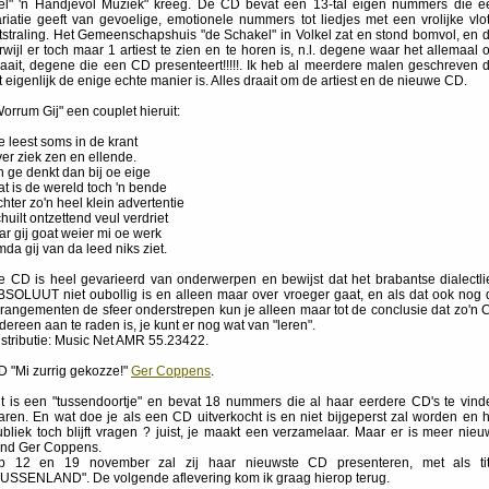
itel" 'n Handjevol Muziek" kreeg. De CD bevat een 13-tal eigen nummers die e
ariatie geeft van gevoelige, emotionele nummers tot liedjes met een vrolijke vlot
itstraling. Het Gemeenschapshuis "de Schakel" in Volkel zat en stond bomvol, en d
rwijl er toch maar 1 artiest te zien en te horen is, n.l. degene waar het allemaal
raait, degene die een CD presenteert!!!!!. Ik heb al meerdere malen geschreven d
t eigenlijk de enige echte manier is. Alles draait om de artiest en de nieuwe CD.
orrum Gij" een couplet hieruit:
 leest soms in de krant
er ziek zen en ellende.
n ge denkt dan bij oe eige
t is de wereld toch 'n bende
hter zo'n heel klein advertentie
huilt ontzettend veul verdriet
r gij goat weier mi oe werk
da gij van da leed niks ziet.
e CD is heel gevarieerd van onderwerpen en bewijst dat het brabantse dialectli
BSOLUUT niet oubollig is en alleen maar over vroeger gaat, en als dat ook nog 
rrangementen de sfeer onderstrepen kun je alleen maar tot de conclusie dat zo'n 
dereen aan te raden is, je kunt er nog wat van "leren".
istributie: Music Net AMR 55.23422.
D "Mi zurrig gekozze!"
Ger Coppens
.
it is een "tussendoortje" en bevat 18 nummers die al haar eerdere CD's te vind
aren. En wat doe je als een CD uitverkocht is en niet bijgeperst zal worden en h
ubliek toch blijft vragen ? juist, je maakt een verzamelaar. Maar er is meer nieu
ond Ger Coppens.
p 12 en 19 november zal zij haar nieuwste CD presenteren, met als tit
TUSSENLAND". De volgende aflevering kom ik graag hierop terug.