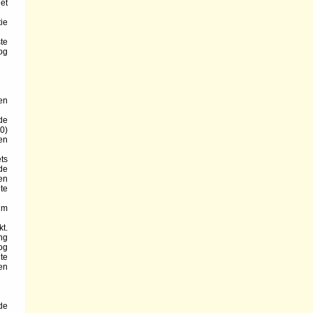
et
ie
te
og
en
de
0)
en
ets
de
pen
te
um
kt.
ng
og
te
en
de