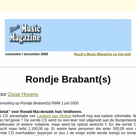
november / december 2000
Ruud's Music Magazine op het web
Rondje Brabant(s)
oor
Oscar Hovens
anvulling op Rondje Brabant(s) RMM 1 juli 2000
Geluk" voor Ronald Macdonalds huis Veldhoven.
e CD presentatie van
Lambert van Hintum
behoeft nog wat nadere informatie. W
as het geval ? De eerste CD werd nu een keer niet uitgereikt aan de Burgemeeste
ethouder of andere notabele, maar werd bij opbod verkocht !!. En die eerste 
racht maar liefst 1.100,00 op. Er waren twee personen die ieder 500,00 voor 
erste CD overhadden (waarvan er dus 1 de enige echte eerste kreeg) en iema