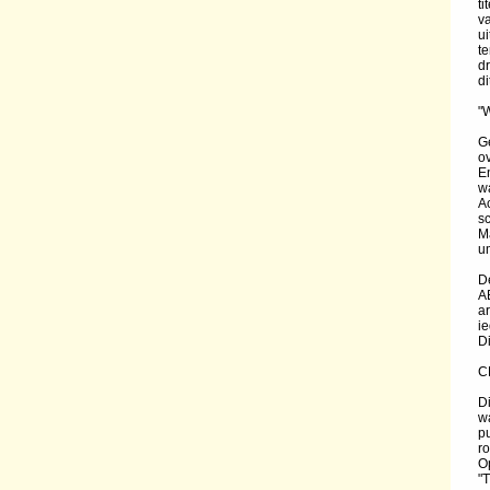
t
v
u
te
d
di
"W
Ge
ov
E
wa
Ac
sc
Ma
um
D
A
a
ie
D
C
D
w
p
r
O
"