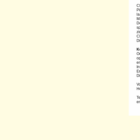
C
P
l
Ma
D
s
zi
C
D
K
O
op
e
I
E
D
V
H
T
e