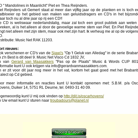
D " Mandolines in Maanlicht" Piet en Thea Reijnders.
iet Reijnders uit Gemert staat al meer dan vijftig jaar op de planken en is toch e
aatbloeier op het gebied van maken van geluidsdragers en CD's in het bijzonde
ar toch nu al drie jaar op rij een CD!!
e CD is weliswaar nederlandstalig, maar zal toch een groot publiek aan weten 
preken, al is het alleen al door de gevoelige warme stem van Piet. En Piet Reijnde
ngt niet alleen met zijn stem, maar ook met zijn hart. Ik verheug me al op de volge
D.
istributie: Music Net RAK 11203.
ort nieuws:
ok verschenen er CD's van de
Sjawi's
"Op 't Geluk van Alledag" in de serie Braban
 z'n Best is dit deel 9. Music Net Visco Cd 1832 JV,
n van
Gerard van Maasakkers
"Pas op de Plaats" Music & Words CUP 801
nformatie kunt U ook krijgen via info@gerardvanmaasakkers.com.
n er zit voor dit jaar nog meer in het vat, kortom het gaat goed met het Brabant
ialect op Cd gebied.
oor meer informatie en reacties kunt U kontakt opnemen met: S.B.M. p/a Osc
ovens, Duiker 14, 5751 RL Deurne, tel. 0493-31 40 09.
egenwoordig kunt U mij ook vinden op
http://dit.is/oscarhovens/
n Uw email kunt U sturen naar
troubadours@planet.nl