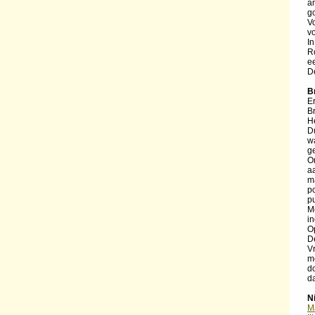
a
g
V
v
I
R
e
D
B
E
B
H
D
w
g
Om
a
ma
p
pu
M
in
O
D
V
m
d
d
N
Ma