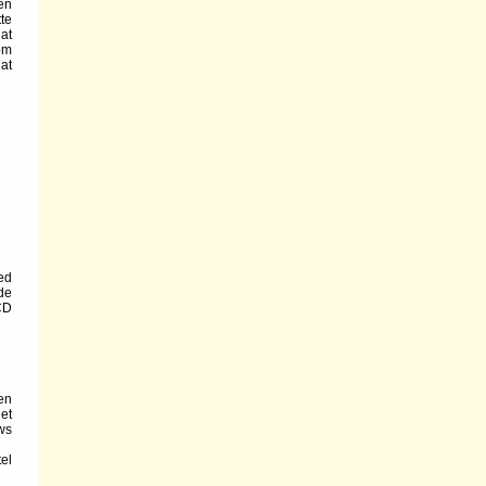
en
te
at
 om
at
ed
de
CD
en
et
ws
el