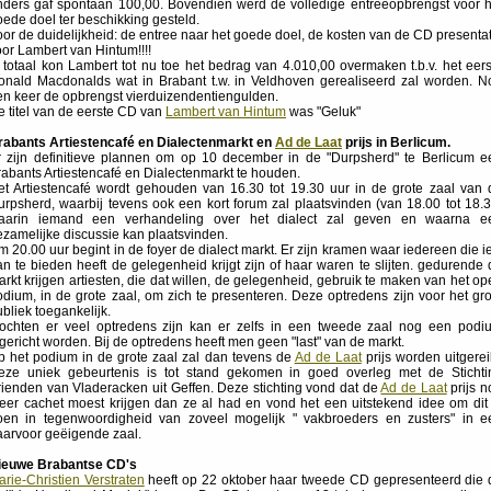
nders gaf spontaan 100,00. Bovendien werd de volledige entreeopbrengst voor h
oede doel ter beschikking gesteld.
oor de duidelijkheid: de entree naar het goede doel, de kosten van de CD presentat
oor Lambert van Hintum!!!!
n totaal kon Lambert tot nu toe het bedrag van 4.010,00 overmaken t.b.v. het eers
onald Macdonalds wat in Brabant t.w. in Veldhoven gerealiseerd zal worden. N
en keer de opbrengst vierduizendentiengulden.
e titel van de eerste CD van
Lambert van Hintum
was "Geluk"
rabants Artiestencafé en Dialectenmarkt en
Ad de Laat
prijs in Berlicum.
r zijn definitieve plannen om op 10 december in de "Durpsherd" te Berlicum e
rabants Artiestencafé en Dialectenmarkt te houden.
et Artiestencafé wordt gehouden van 16.30 tot 19.30 uur in de grote zaal van 
urpsherd, waarbij tevens ook een kort forum zal plaatsvinden (van 18.00 tot 18.3
aarin iemand een verhandeling over het dialect zal geven en waarna e
ezamelijke discussie kan plaatsvinden.
 20.00 uur begint in de foyer de dialect markt. Er zijn kramen waar iedereen die i
an te bieden heeft de gelegenheid krijgt zijn of haar waren te slijten. gedurende 
rkt krijgen artiesten, die dat willen, de gelegenheid, gebruik te maken van het o
odium, in de grote zaal, om zich te presenteren. Deze optredens zijn voor het gro
bliek toegankelijk.
ochten er veel optredens zijn kan er zelfs in een tweede zaal nog een podi
gericht worden. Bij de optredens heeft men geen "last" van de markt.
p het podium in de grote zaal zal dan tevens de
Ad de Laat
prijs worden uitgerei
eze uniek gebeurtenis is tot stand gekomen in goed overleg met de Stichti
rienden van Vladeracken uit Geffen. Deze stichting vond dat de
Ad de Laat
prijs n
eer cachet moest krijgen dan ze al had en vond het een uitstekend idee om dit 
oen in tegenwoordigheid van zoveel mogelijk " vakbroeders en zusters" in e
aarvoor geëigende zaal.
ieuwe Brabantse CD's
rie-Christien Verstraten
heeft op 22 oktober haar tweede CD gepresenteerd die 