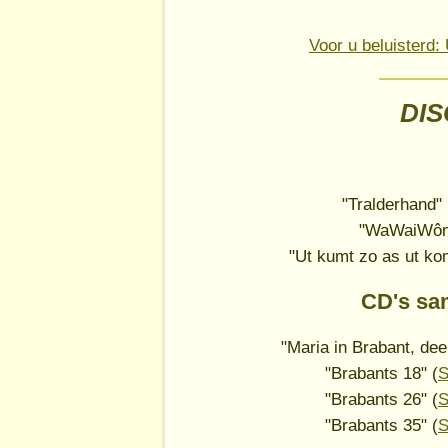
Voor u beluisterd
DI
"Tralderhand"
"WaWaiWôn"
"Ut kumt zo as ut ko
CD's sa
"Maria in Brabant, dee
"Brabants 18" (
S
"Brabants 26" (
S
"Brabants 35" (
S