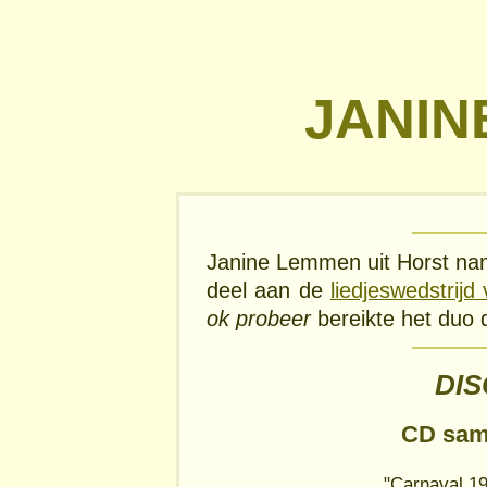
JANIN
Janine Lemmen uit Horst n
deel aan de
liedjeswedstrij
ok probeer
bereikte het duo d
DI
CD sam
"Carnaval 19