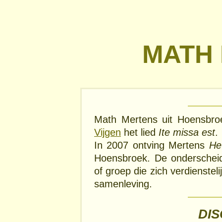
MATH
Math Mertens uit Hoensbr
Vijgen
het lied
Ite missa est
.
In 2007 ontving Mertens
He
Hoensbroek. De onderscheid
of groep die zich verdienste
samenleving.
DI