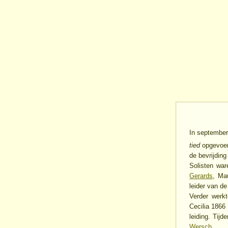
In september
tied
opgevoer
de bevrijdin
Solisten wa
Gerards
, Ma
leider van d
Verder werk
Cecilia 1866
leiding. Tijd
Wersch
.