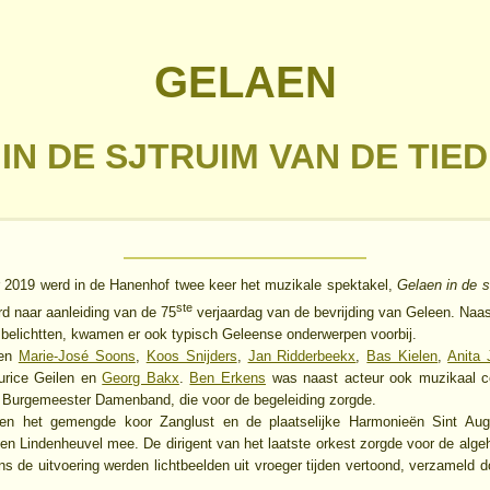
GELAEN
IN DE SJTRUIM VAN DE TIED
 2019 werd in de Hanenhof twee keer het muzikale spektakel,
Gelaen in de 
ste
d naar aanleiding van de 75
verjaardag van de bevrijding van Geleen. Naas
g belichtten, kwamen er ook typisch Geleense onderwerpen voorbij.
ren
Marie-José Soons
,
Koos Snijders
,
Jan Ridderbeekx
,
Bas Kielen
,
Anita 
urice Geilen en
Georg Bakx
.
Ben Erkens
was naast acteur ook muzikaal co
e Burgemeester Damenband, die voor de begeleiding zorgde.
ten het gemengde koor Zanglust en de plaatselijke Harmonieën Sint Augu
 en Lindenheuvel mee. De dirigent van het laatste orkest zorgde voor de alge
ens de uitvoering werden lichtbeelden uit vroeger tijden vertoond, verzameld 