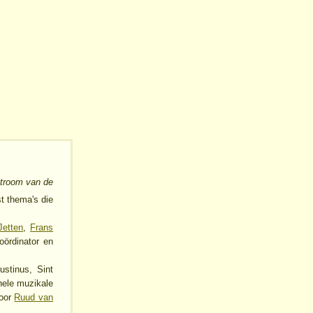
stroom van de
t thema's die
Jetten
,
Frans
ördinator en
stinus, Sint
hele muzikale
door
Ruud van