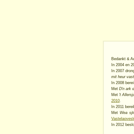
Bedankt & Ad
In 2004 en 20
In 2007 drong
mit heur vas
In 2008 bere
Met
D'n ark 
Met
't Allers
2010
.
In 2011 bere
Met
Wea sjt
Vastelaovesl
In 2012 beslo