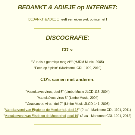
BEDANKT & ADIEJE op INTERNET:
BEDANKT & ADIEJE
heeft een eigen plek op internet !
DISCOGRAFIE:
CD's:
"Vur als 't get mieje mog zië" (HJDM Music, 2005)
"Fees op 't plein" (Marlstone, CDL 10??, 2010)
CD's samen met anderen:
"Vasteloavesvirus, deel 5" (Limbo Music JLCD 116, 2004)
"Vastelaòves virus 6" (Limbo Music, 2004)
"Vastelaoves virus, deil 7" (Limbo Music JLCD-141, 2006)
"
Vastelaovend van Eijsde tot de Mookerhei, deel 18
" (
2-cd
- Marlstone CDL 1101, 2011)
"
Vastelaovend van Eijsde tot de Mookerhei, deel 19
" (
2-cd
- Marlstone CDL 1201, 2012)