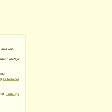
 Hamakers.
met
Greetsje
009.
djes Konkoer
 het
Limburgs