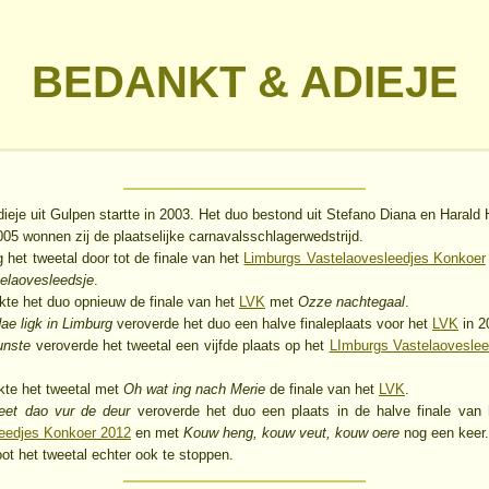
BEDANKT & ADIEJE
ieje uit Gulpen startte in 2003. Het duo bestond uit Stefano Diana en Harald
05 wonnen zij de plaatselijke carnavalsschlagerwedstrijd.
 het tweetal door tot de finale van het
Limburgs Vastelaovesleedjes Konkoer
telaovesleedsje
.
ikte het duo opnieuw de finale van het
LVK
met
Ozze nachtegaal
.
dae ligk in Limburg
veroverde het duo een halve finaleplaats voor het
LVK
in 2
junste
veroverde het tweetal een vijfde plaats op het
LImburgs Vastelaoveslee
ikte het tweetal met
Oh wat ing nach Merie
de finale van het
LVK
.
eet dao vur de deur
veroverde het duo een plaats in de halve finale van
eedjes Konkoer 2012
en met
Kouw heng, kouw veut, kouw oere
nog een keer.
ot het tweetal echter ook te stoppen.