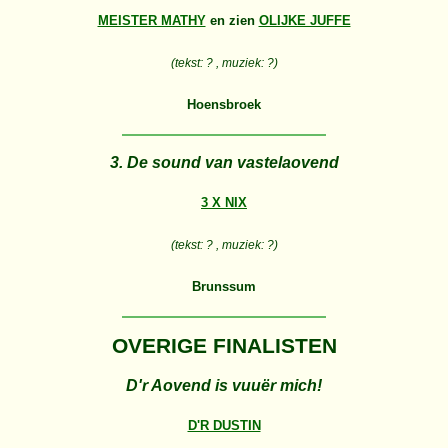
MEISTER MATHY
en zien
OLIJKE JUFFE
(tekst: ? , muziek: ?)
Hoensbroek
3. De sound van vastelaovend
3 X NIX
(tekst: ? , muziek: ?)
Brunssum
OVERIGE FINALISTEN
D'r Aovend is vuuër mich!
D'R DUSTIN