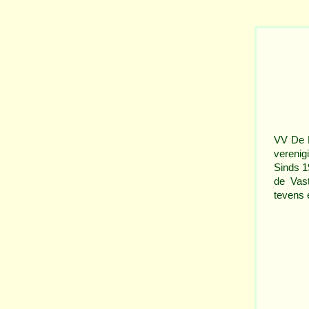
VV De K
verenig
Sinds 19
de Vas
tevens 