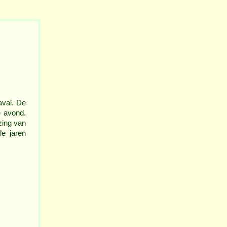
aval. De
e avond.
ezing van
e jaren