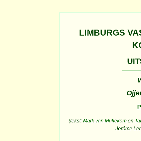
LIMBURGS VA
K
UIT
Ojje
P
(tekst:
Mark van Mullekom
en
Ta
Jerôme Len