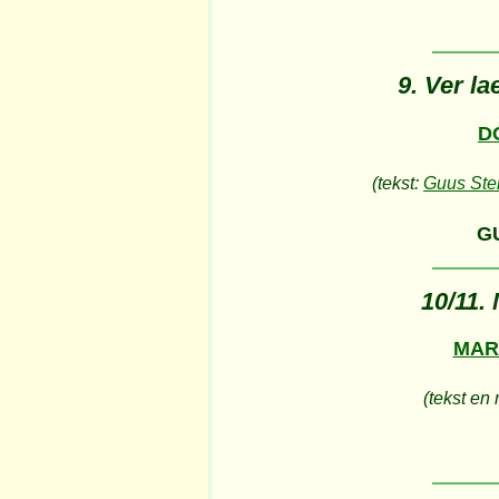
9. Ver l
D
(tekst:
Guus Ste
G
10/11. 
MAR
(tekst en