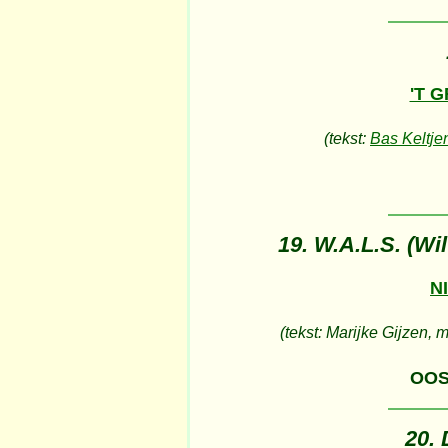
'T 
(tekst:
Bas Keltje
19. W.A.L.S. (Wi
N
(tekst: Marijke Gijzen, 
OOS
20. 