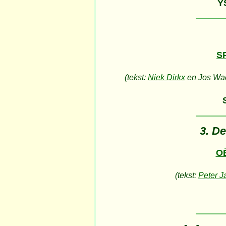
Y
S
(tekst:
Niek Dirkx
en Jos Wac
3. De
O
(tekst:
Peter J