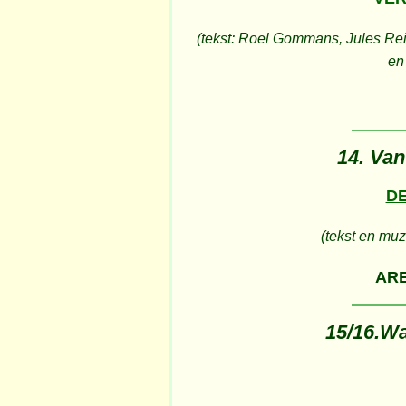
(tekst: Roel Gommans, Jules Re
en
14. Van 
D
(tekst en muz
AR
15/16.Wa