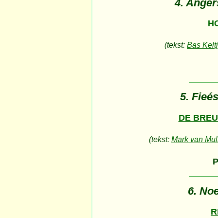
4. Ange
H
(tekst:
Bas Kelt
5. Fieé
DE BRE
(tekst:
Mark van Mu
6. No
R