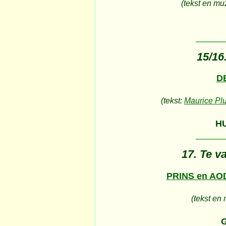
(tekst en mu
15/16.
D
(tekst:
Maurice Pl
H
17. Te v
PRINS en A
(tekst en