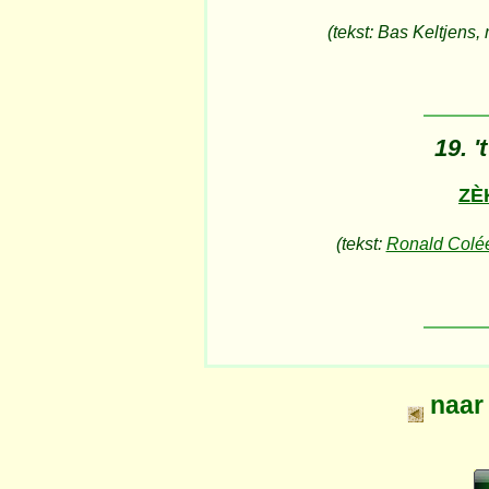
(tekst: Bas Keltjens,
19. '
ZÈ
(tekst:
Ronald Colé
naa