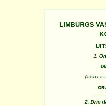
LIMBURGS VA
K
UIT
1. On
D
(tekst en mu
GR
2. Drie 