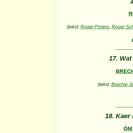
1
R
(tekst:
Roger Pisters
,
Roger Sch
17. Wat
BRECH
(tekst:
Brechje J
18. Kaer
ÓM 