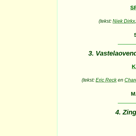
S
(tekst:
Niek Dirkx
3. Vastelaovend
K
(tekst:
Eric Reck
en
Char
M
4. Zin