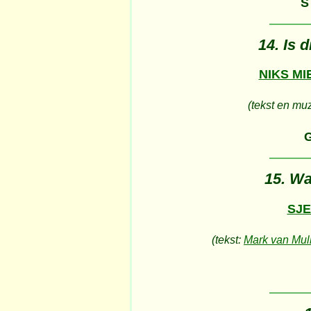
S
14. Is 
NIKS MI
(tekst en mu
15. Wa
SJ
(tekst:
Mark van Mu