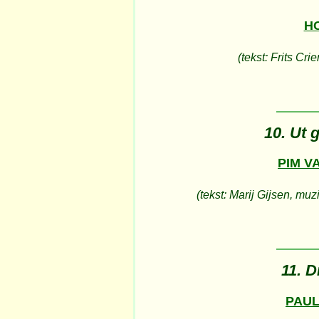
H
(tekst: Frits Cri
10. Ut 
PIM V
(tekst: Marij Gijsen, muz
11. D
PAUL