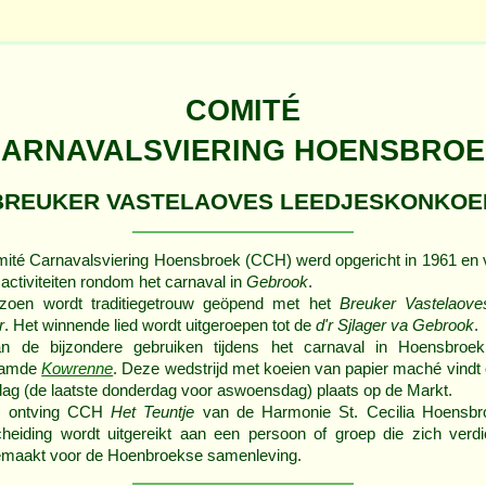
COMITÉ
ARNAVALSVIERING HOENSBRO
BREUKER VASTELAOVES LEEDJESKONKOE
ité Carnavalsviering Hoensbroek (CCH) werd opgericht in 1961 en 
 activiteiten rondom het carnaval in
Gebrook
.
izoen wordt traditiegetrouw geöpend met het
Breuker Vastelaove
r
. Het winnende lied wordt uitgeroepen tot de
d'r Sjlager va Gebrook
.
n de bijzondere gebruiken tijdens het carnaval in Hoensbroek
aamde
Kowrenne
. Deze wedstrijd met koeien van papier maché vindt 
ag (de laatste donderdag voor aswoensdag) plaats op de Markt.
7 ontving CCH
Het Teuntje
van de Harmonie St. Cecilia Hoensbr
heiding wordt uitgereikt aan een persoon of groep die zich verdie
emaakt voor de Hoenbroekse samenleving.