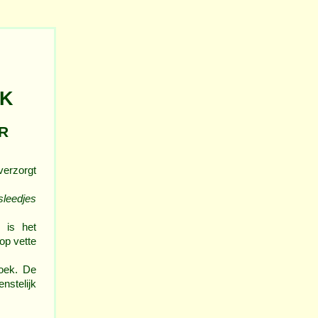
EK
R
verzorgt
sleedjes
 is het
op vette
oek. De
nstelijk