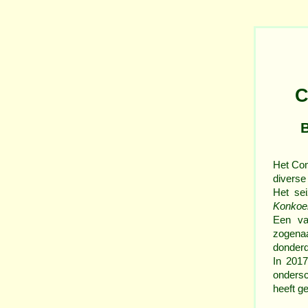
C
Het Com
diverse
Het se
Konkoe
Een va
zogen
donderd
In 201
ondersc
heeft g