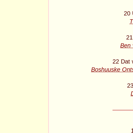
20 
T
21
Ben 
22 Dat 
Boshuuske Onts
23