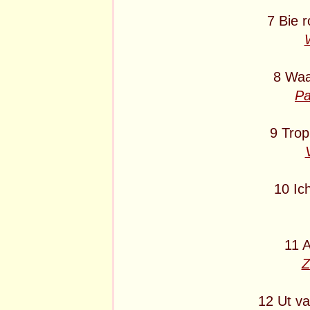
7 Bie r
8 Waa
Pa
9 Trop
10 Ic
11 A
Z
12 Ut va