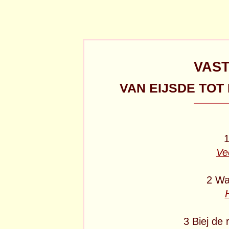
VAS
VAN EIJSDE TOT 
1
Ve
2 Wa
3 Biej de 