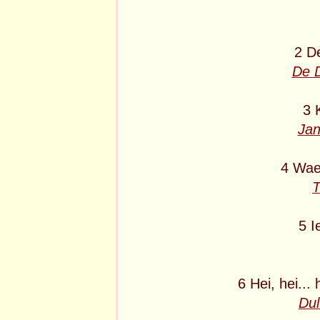
2 D
De D
3 
Jan
4 Wae
T
5 I
6 Hei, hei...
Dul