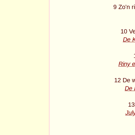
9 Zo'n r
10 Ve
De 
Riny 
12 De 
De 
13
Jul