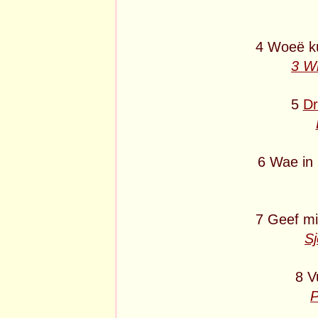
4 Woeë ku
3 Wi
5
Dr
6 Wae in 
7 Geef m
Sj
8 V
P