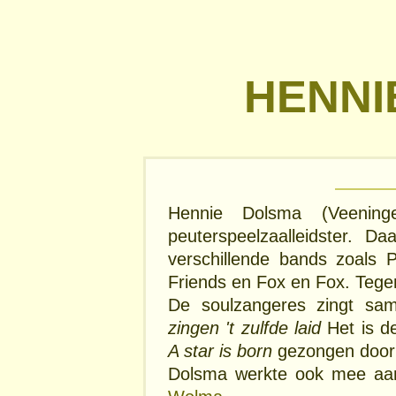
HENNI
Hennie Dolsma (Veenin
peuterspeelzaalleidster. D
verschillende bands zoals 
Friends en Fox en Fox. Tegen
De soulzangeres zingt s
zingen 't zulfde laid
Het is d
A star is born
gezongen door 
Dolsma werkte ook mee a