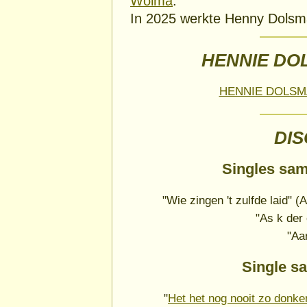
Wolma
.
In 2025 werkte Henny Dolsm
HENNIE DO
HENNIE DOLSM
DI
Singles sa
"Wie zingen 't zulfde laid"
"As k der
"Aa
Single s
"
Het het nog nooit zo donke