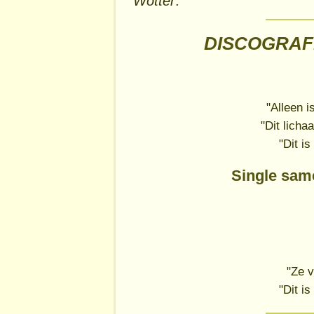
Wotter
.
DISCOGRAFIE
"Alleen i
"Dit licha
"Dit i
Single sa
"Ze v
"Dit i