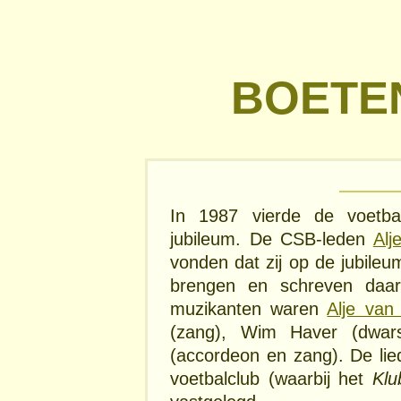
BOETE
In 1987 vierde de voetbal
jubileum. De CSB-leden
Alj
vonden dat zij op de jubile
brengen en schreven daarv
muzikanten waren
Alje van
(zang), Wim Haver (dwars
(accordeon en zang). De lie
voetbalclub (waarbij het
Klu