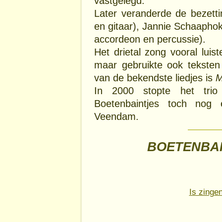
vastgelegd.
Later veranderde de bezetti
en gitaar), Jannie Schaapho
accordeon en percussie).
Het drietal zong vooral luis
maar gebruikte ook tekste
van de bekendste liedjes is
M
In 2000 stopte het tri
Boetenbaintjes toch nog
Veendam.
BOETENBAI
Is zinge