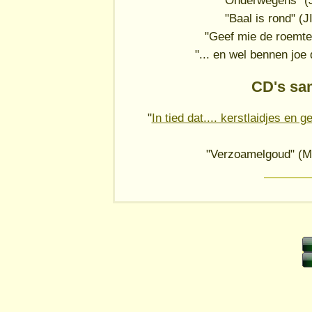
"Onderwegens" (J
"Baal is rond" (
"Geef mie de roemte
"... en wel bennen joe
CD's sa
"
In tied dat.... kerstlaidjes en g
"Verzoamelgoud" (M