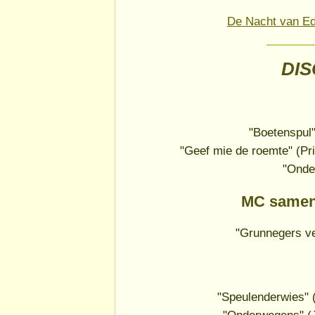
De Nacht van Ed
DI
"Boetenspul"
"Geef mie de roemte" (Pr
"Onde
MC same
"Grunnegers ve
"Speulenderwies" 