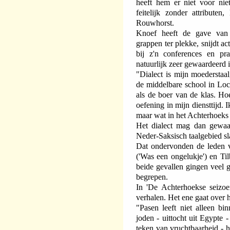
heeft hem er niet voor nie
feitelijk zonder attributen
Rouwhorst.
Knoef heeft de gave van 
grappen ter plekke, snijdt a
bij z'n conferences en pra
natuurlijk zeer gewaardeerd i
"Dialect is mijn moederstaa
de middelbare school in Lo
als de boer van de klas. Hoe
oefening in mijn diensttijd. 
maar wat in het Achterhoeks
Het dialect mag dan gewaar
Neder-Saksisch taalgebied sl
Dat ondervonden de leden
('Was een ongelukje') en Ti
beide gevallen gingen veel g
begrepen.
In 'De Achterhoekse seizo
verhalen. Het ene gaat over h
"Pasen leeft niet alleen bi
joden - uittocht uit Egypte 
teken van vruchtbaarheid - he