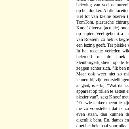
beleving van veel natuurvol
op het donker. Al die facett
Het lot van kleine boeren ('
TomTom, plastische chirurg
Knoef diverse (actuele) ond
op papier. Veel gebeurt à l'
van Rossem, zo heb ik begrep
een lezing geeft. Ter plekke v
In het recente verleden wi
belerend uit de hoek 
kleinburgerlijkheid op de k
zeggen achter zich. "Ik ben m
Maar ook weer niet zo mild
leunen bij zijn voorstellinge
af gaat, is erbij. "Wat dat l
apparaat op trillen te zetten
plezier van", zegt Knoef met
"En wie leuker meent te zijn
me zo voorstellen dat ik zo
even staan, dan kunnen d
eigenlijk bent. En, dames en
doet het helemaal voor niks. 