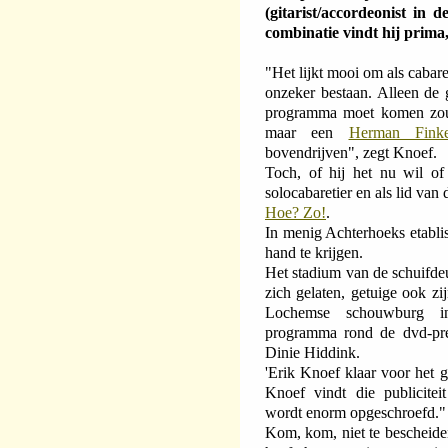
(gitarist/accordeonist in 
combinatie vindt hij prima,
"Het lijkt mooi om als cabare
onzeker bestaan. Alleen de 
programma moet komen zou
maar een
Herman Finke
bovendrijven", zegt Knoef.
Toch, of hij het nu wil of 
solocabaretier en als lid van
Hoe? Zo!
.
In menig Achterhoeks etablis
hand te krijgen.
Het stadium van de schuifdeu
zich gelaten, getuige ook z
Lochemse schouwburg in
programma rond de dvd-pres
Dinie Hiddink.
'Erik Knoef klaar voor het 
Knoef vindt die publicitei
wordt enorm opgeschroefd."
Kom, kom, niet te bescheide