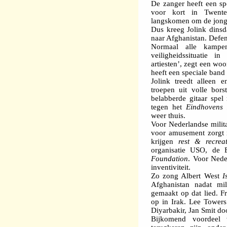
De zanger heeft een sp
voor kort in Twente
langskomen om de jonge
Dus kreeg Jolink dinsd
naar Afghanistan. Defe
Normaal alle kampen
veiligheidssituatie 
artiesten’, zegt een wo
heeft een speciale band
Jolink treedt alleen 
troepen uit volle bor
belabberde gitaar spel 
tegen het
Eindhovens
weer thuis.
Voor Nederlandse milita
voor amusement zorgt 
krijgen
rest & recrea
organisatie USO, de
Foundation
. Voor Nede
inventiviteit.
Zo zong Albert West
I
Afghanistan nadat mil
gemaakt op dat lied. 
op in Irak. Lee Tower
Diyarbakir, Jan Smit do
Bijkomend voordeel v