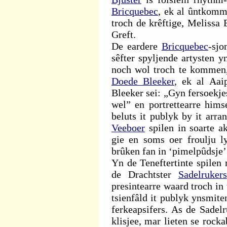
Bricquebec
, ek al ûntkomm
troch de krêftige, Melissa 
Greft.
De eardere
Bricquebec
-sj
sêfter spyljende artysten 
noch wol troch te komme
Doede Bleeker
, ek al Aaip
Bleeker sei: „Gyn fersoekjes
wel” en portrettearre hims
beluts it publyk by it arr
Veeboer
spilen in soarte a
gie en soms oer froulju ly
brûken fan in ‘pimelpûdsje’
Yn de Teneftertinte spilen 
de Drachtster
Sadelrukers
presintearre waard troch in 
tsienfâld it publyk ynsmit
ferkeapsifers. As de Sadelr
klisjee, mar lieten se rock