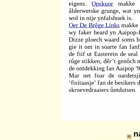
eigens.
Opskuor
makke âl
âlderwetske grunge, wat yn
wol in nije ynfalshoek is.
Oer De Brêge Links
makke i
wy faker heard yn Aaipop-
Dizze ploech waard soms bys
gie it om in soarte fan fan
de fiif ut Easterein de sea
rûge stikken, dêr’t genôch 
de ontdekking fan Aaipop '
Mar net foar de oardetsji
‘fisitaasje’ fan de besiker
skroevedraaiers ûntdutsen.
n