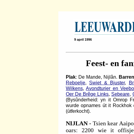
9 april 1996
Feest- en fa
Plak
: De Mande, Nijlân.
Barre
Reboelje
,
Swiet & Bjuster
,
Br
Wilkens
,
Avondturier en Veebo
Oer De Brêge Links
,
Sebeare
,
(Bysûnderheid: yn it Omrop F
wurde opnames út it Rockhok 
(útferkocht).
NIJLAN -
Tsien kear Aaipo
oars: 2200 wie it offisj