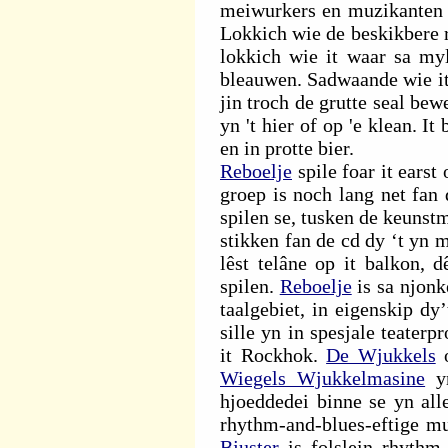
meiwurkers en muzikanten m
Lokkich wie de beskikbere 
lokkich wie it waar sa myl
bleauwen. Sadwaande wie it
jin troch de grutte seal be
yn 't hier of op 'e klean. I
en in protte bier.
Reboelje
spile foar it earst 
groep is noch lang net fan
spilen se, tusken de keunstm
stikken fan de cd dy ‘t yn 
lêst telâne op it balkon, d
spilen.
Reboelje
is sa njonk
taalgebiet, in eigenskip dy
sille yn in spesjale teater
it Rockhok.
De Wjukkels
o
Wiegels Wjukkelmasine
yn
hjoeddedei binne se yn all
rhythm-and-blues-eftige mu
Bjuster
is folslein rhythm-