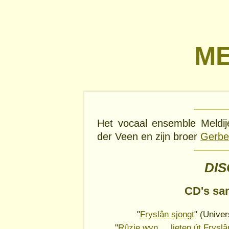
ME
Het vocaal ensemble Meldij
der Veen en zijn broer
Gerbe
DI
CD's sa
"
Fryslân sjongt
" (Unive
"
Rûzje wyn..., lieten út Fryslâ